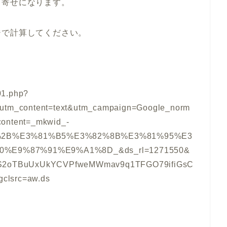
り寄せになります。
ジで計算してください。
n01.php?
utm_content=text&utm_campaign=Google_norm
ontent=_mkwid_-
kw_%2B%E3%81%B5%E3%82%8B%E3%81%95%E3
%E9%87%91%E9%A1%8D_&ds_rl=1271550&
bS2oTBuUxUkYCVPfweMWmav9q1TFGO79ifiGsC
lsrc=aw.ds