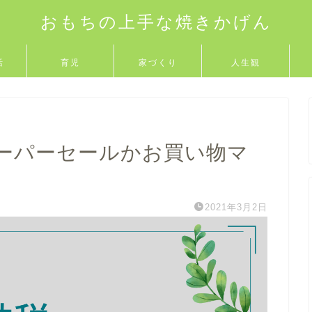
おもちの上手な焼きかげん
活
育児
家づくり
人生観
ーパーセールかお買い物マ
2021年3月2日