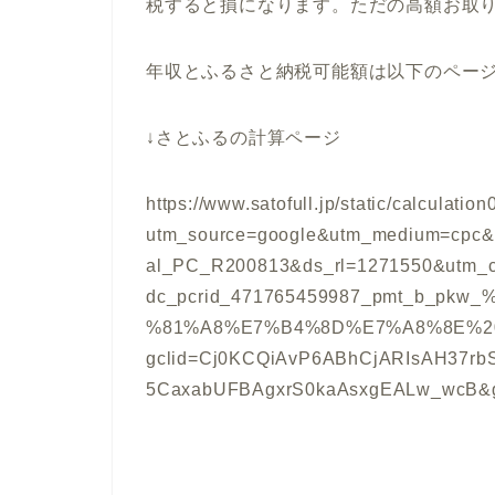
税すると損になります。ただの高額お取
年収とふるさと納税可能額は以下のペー
↓さとふるの計算ページ
https://www.satofull.jp/static/calculatio
utm_source=google&utm_medium=cpc&
al_PC_R200813&ds_rl=1271550&utm_c
dc_pcrid_471765459987_pmt_b_p
%81%A8%E7%B4%8D%E7%A8%8E%20
gclid=Cj0KCQiAvP6ABhCjARIsAH37r
5CaxabUFBAgxrS0kaAsxgEALw_wcB&gc