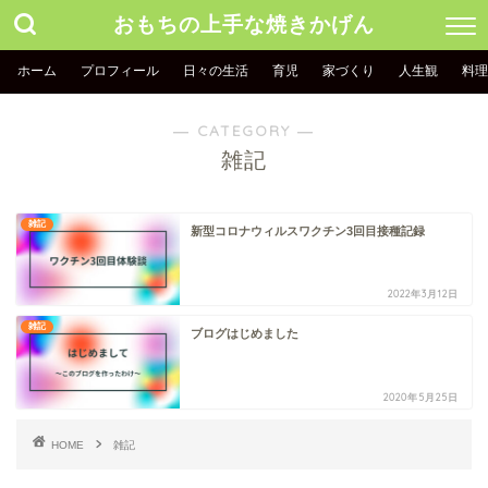
おもちの上手な焼きかげん
ホーム
プロフィール
日々の生活
育児
家づくり
人生観
料理
― CATEGORY ―
雑記
雑記
新型コロナウィルスワクチン3回目接種記録
2022年3月12日
雑記
ブログはじめました
2020年5月25日
HOME
雑記