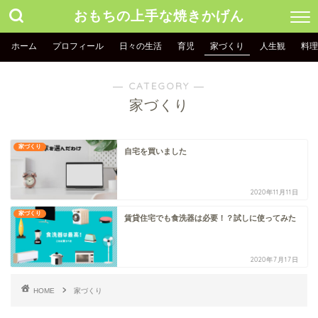
おもちの上手な焼きかげん
ホーム
プロフィール
日々の生活
育児
家づくり
人生観
料理
― CATEGORY ―
家づくり
家づくり
自宅を買いました
2020年11月11日
家づくり
賃貸住宅でも食洗器は必要！？試しに使ってみた
2020年7月17日
HOME
家づくり