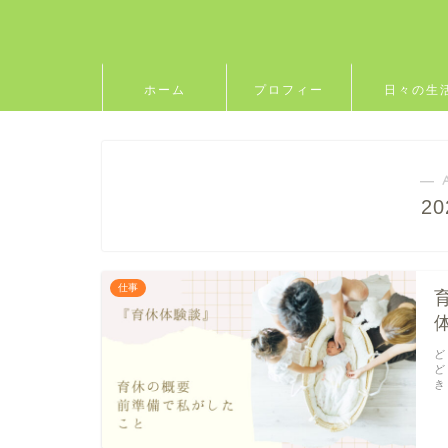
ホーム
プロフィー
日々の生
ル
― 
2
仕事
ど
ど
き