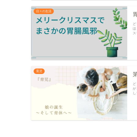
日々の生活
ど
ほ
ス
育児
ど
が
し