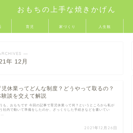
おもちの上手な焼きかげん
活
育児
家づくり
人生観
ARCHIVES ―
021年 12月
育児休業ってどんな制度？どうやって取るの？
体験談を交えて解説
うも、おもちです 今回の記事で育児休業って何？というところから私が
う社内で動いて準備をしたのか、ざっくりした手続きなどを書いてい
 …
2021年12月26日